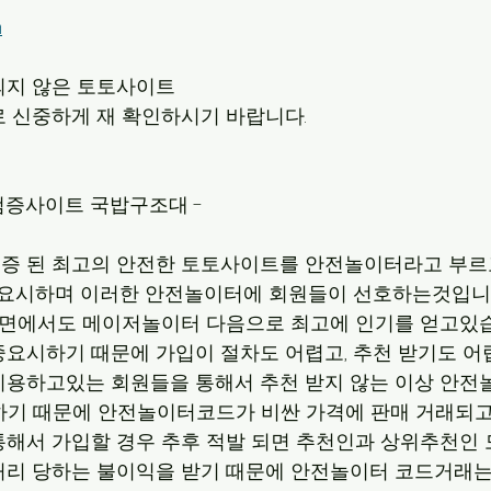
m
지 않은 토토사이트 
 신중하게 재 확인하시기 바랍니다.
튀검증사이트 국밥구조대 -
증 된 최고의 안전한 토토사이트를 안전놀이터라고 부르
 중요시하며 이러한 안전놀이터에 회원들이 선호하는것입니
당면에서도 메이저놀이터 다음으로 최고에 인기를 얻고있습
요시하기 때문에 가입이 절차도 어렵고, 추천 받기도 어
이용하고있는 회원들을 통해서 추천 받지 않는 이상 안전
하기 때문에 안전놀이터코드가 비싼 가격에 판매 거래되고
해서 가입할 경우 추후 적발 되면 추천인과 상위추천인 
리 당하는 불이익을 받기 때문에 안전놀이터 코드거래는