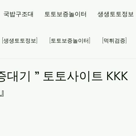
국밥구조대
토토보증놀이터
생생토토정보
[생생토토정보]
[토토보증놀이터]
[먹튀검증]
검증대기 " 토토사이트 KKK 
m』