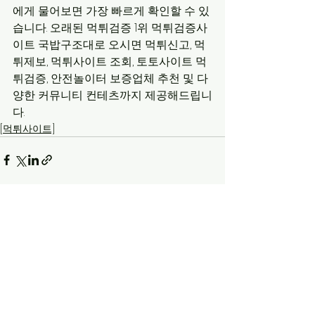
에게 물어보면 가장 빠르게 확인할 수 있
습니다. 오래된 먹튀검증 1위 먹튀검증사
이트 국밥구조대로 오시면 먹튀신고, 먹
튀제보, 먹튀사이트 조회, 토토사이트 먹
튀검증, 안전놀이터 보증업체 추천 및 다
양한 커뮤니티 컨테츠까지 제공해드립니
다.
[먹튀사이트]
전체 보기
최근 게시물