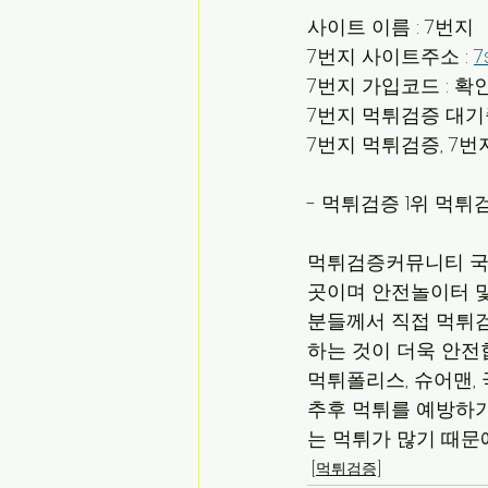
사이트 이름 : 7번지
7번지 사이트주소 : 
7
7번지 가입코드 : 확인중 
7번지 먹튀검증 대기
7번지 먹튀검증, 7번
- 먹튀검증 1위 먹
먹튀검증커뮤니티 국
곳이며 안전놀이터 
분들께서 직접 먹튀
하는 것이 더욱 안전
먹튀폴리스, 슈어맨,
추후 먹튀를 예방하
는 먹튀가 많기 때문
[먹튀검증]