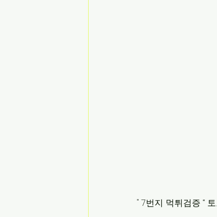
" 7번지 먹튀검증 “ 토