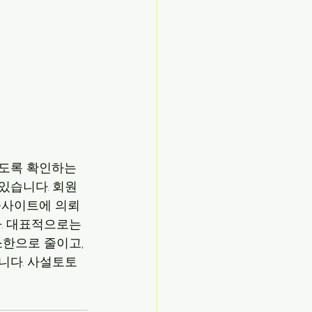
도록 확인하는
있습니다. 회원
증사이트에 의뢰
. 대표적으로는 
한으로 줄이고, 
니다. 사설토토