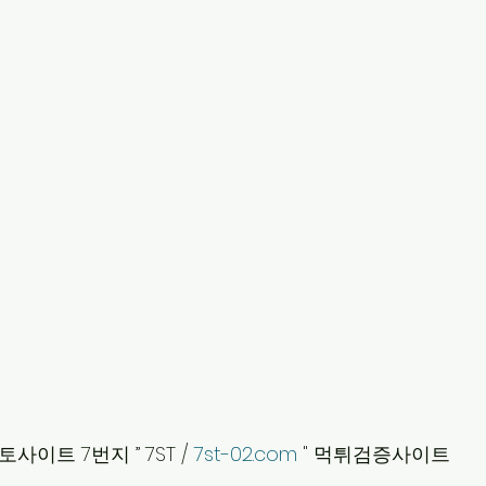
토사이트 7번지 ” 7ST / 
7st-02.com
 " 먹튀검증사이트