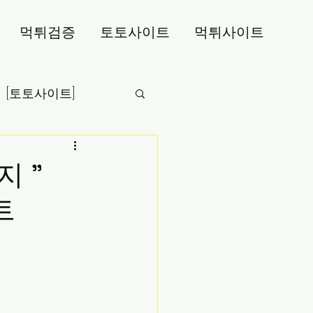
먹튀검증
토토사이트
먹튀사이트
[토토사이트]
지 ”
트