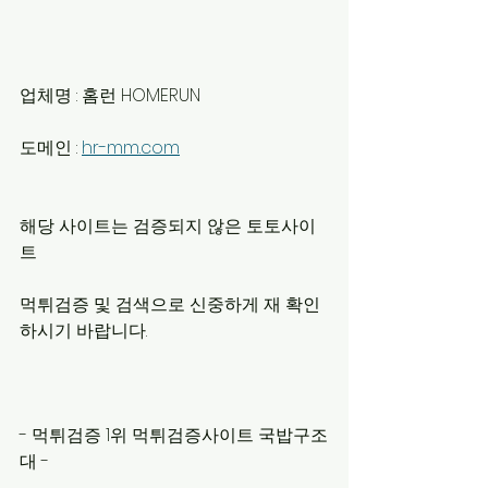
업체명 : 홈런 HOMERUN
도메인 : 
hr-mm.com
해당 사이트는 검증되지 않은 토토사이
트 
먹튀검증 및 검색으로 신중하게 재 확인
하시기 바랍니다.
- 먹튀검증 1위 먹튀검증사이트 국밥구조
대 -