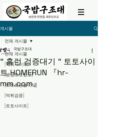
게시물
전체 게시물
국밥구조대
전체 게시물
" 홈런 검증대기 " 토토사이
[먹튀사이트]
트 HOMERUN 『hr-
[생생토토정보]
mm.com』
[토토보증놀이터]
[먹튀검증]
[토토사이트]