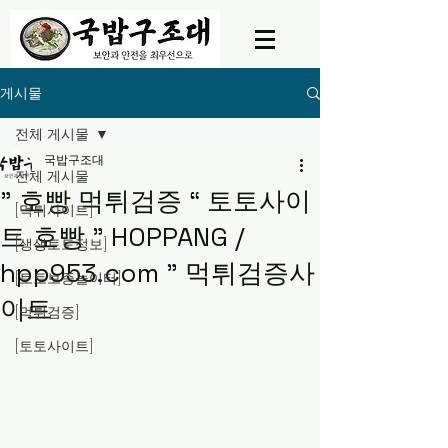
게시물
전체 게시물
국밥구조대
전체 게시물
" 호빵 먹튀검증 “ 토토사이
[먹튀사이트]
트 호빵 ” HOPPANG /
[생생토토정보]
hpp953.com " 먹튀검증사
[토토보증놀이터]
이트
[먹튀검증]
[토토사이트]