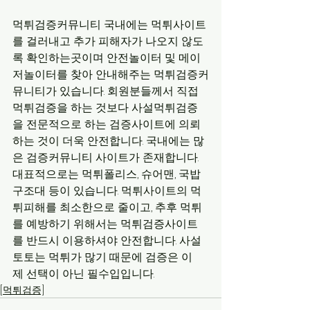
먹튀검증커뮤니티 국내에는 먹튀사이트
를 걸러내고 추가 피해자가 나오지 않도
록 확인하는곳이며 안전놀이터 및 메이
저놀이터를 찾아 안내해주는 먹튀검증커
뮤니티가 있습니다. 회원분들께서 직접 
먹튀검증을 하는 것보다 사설먹튀검증
을 전문적으로 하는 검증사이트에 의뢰
하는 것이 더욱 안전합니다. 국내에는 많
은 검증커뮤니티 사이트가 존재합니다. 
대표적으로는 먹튀폴리스, 슈어맨, 국밥
구조대 등이 있습니다. 먹튀사이트의 먹
튀피해를 최소한으로 줄이고, 추후 먹튀
를 예방하기 위해서는 먹튀검증사이트
를 반드시 이용하셔야 안전합니다. 사설
토토는 먹튀가 많기 때문에 검증은 이
제 선택이 아닌 필수입입니다.
[먹튀검증]