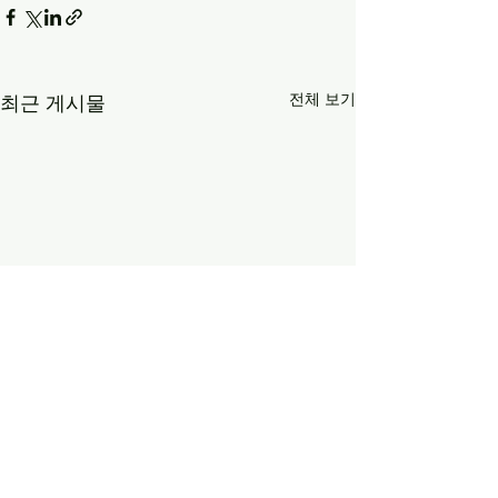
전체 보기
최근 게시물