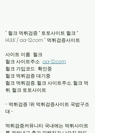
" 헐크 먹튀검증 “ 토토사이트 헐크 ” 
HULK / aa-12.com " 먹튀검증사이트
사이트 이름 : 헐크
헐크 사이트주소 : 
aa-12.com
헐크 가입코드 : 확인중        
헐크 먹튀검증 대기중
헐크 먹튀검증, 헐크 ​​사이트주소, 헐크 먹
튀, 헐크 토토사이트
- 먹튀검증 1위 먹튀검증사이트 국밥구조
대 -
먹튀검증커뮤니티 국내에는 먹튀사이트
를 걸러내고 추가 피해자가 나오지 않도