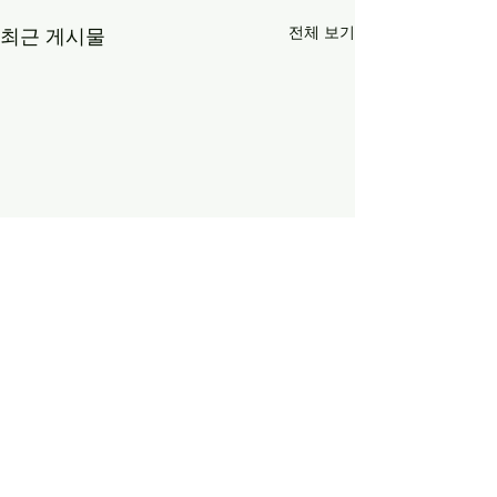
전체 보기
최근 게시물
댓글