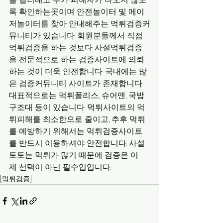
록 확인하는곳이며 안전놀이터 및 메이
저놀이터를 찾아 안내해주는 먹튀검증커
뮤니티가 있습니다. 회원분들께서 직접 
먹튀검증을 하는 것보다 사설먹튀검증
을 전문적으로 하는 검증사이트에 의뢰
하는 것이 더욱 안전합니다. 국내에는 많
은 검증커뮤니티 사이트가 존재합니다. 
대표적으로는 먹튀폴리스, 슈어맨, 국밥
구조대 등이 있습니다. 먹튀사이트의 먹
튀피해를 최소한으로 줄이고, 추후 먹튀
를 예방하기 위해서는 먹튀검증사이트
를 반드시 이용하셔야 안전합니다. 사설
토토는 먹튀가 많기 때문에 검증은 이
제 선택이 아닌 필수입입니다.
[먹튀검증]