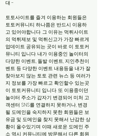
대 -
토토사이트를 즐겨 이용하는 회원들은 
토토커뮤니티 하나쯤은 반드시 이용하
고 있어야합니다. 그 이유는 먹튀사이트
의 먹튀제보 및 먹튀신고가 가장 빠르게 
업데이트 공유되는 곳이 바로 이 토토커
뮤니티 입니다. 내가 이용중인 놀이터의 
다양한 이벤트, 돌발 이벤트, 지인추천이
벤트 등 다양한 이벤트 내용등을 내가 잘 
찾아보지 않는 토토 관련 뉴스 등 여러가
지 정보를 가장 빠르고 확인할수 있는곳
이 토토커뮤니티 입니다. 또 이용중이던 
놀이터 주소가 갑자기 변경되어 미처 고
객센터 SNS를 연결하지 못하거나, 변경
될 도메인을 숙지하지 못한 회원들은 보
유금 및 도메인을 찾지 못해서 난감한 상
황이 올수있기며 이때 새로운 도메인 주
소 역시 커뮤니티에 방문해서 다른 회원