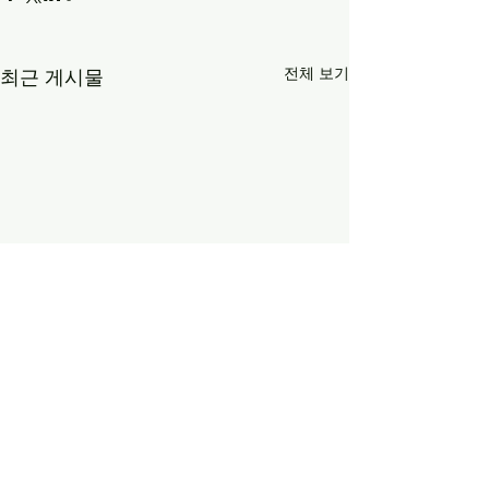
전체 보기
최근 게시물
댓글