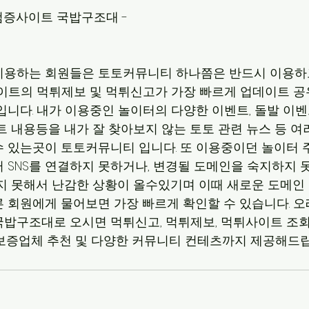
튀검증사이트 국밥구조대 -
이용하는 회원들은 토토커뮤니티 하나쯤은 반드시 이용하
사이트의 먹튀제보 및 먹튀신고가 가장 빠르게 업데이트 공
입니다. 내가 이용중인 놀이터의 다양한 이벤트, 돌발 이벤
트 내용등을 내가 잘 찾아보지 않는 토토 관련 뉴스 등 여
 있는곳이 토토커뮤니티 입니다. 또 이용중이던 놀이터 
 SNS를 연결하지 못하거나, 변경될 도메인을 숙지하지 
지 못해서 난감한 상황이 올수있기며 이때 새로운 도메인
 회원에게 물어보면 가장 빠르게 확인할 수 있습니다. 오
밥구조대로 오시면 먹튀신고, 먹튀제보, 먹튀사이트 조회
보증업체 추천 및 다양한 커뮤니티 컨테츠까지 제공해드립