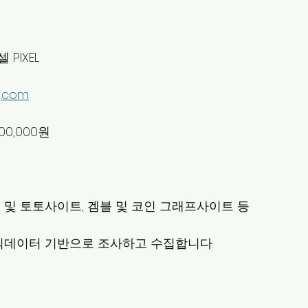
PIXEL
.com
00,000원
및 토토사이트, 겜블 및 코인 그래프사이트 등
빅데이터 기반으로 조사하고 수집합니다.