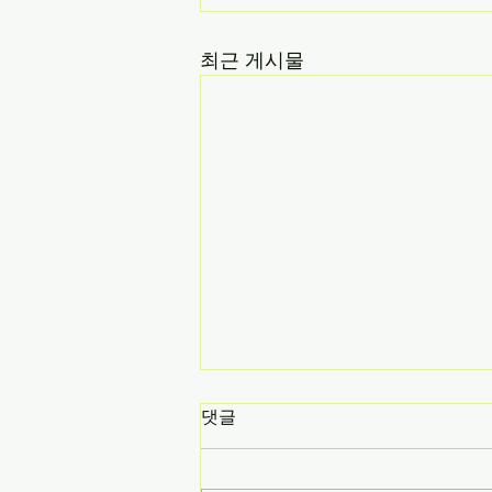
최근 게시물
댓글