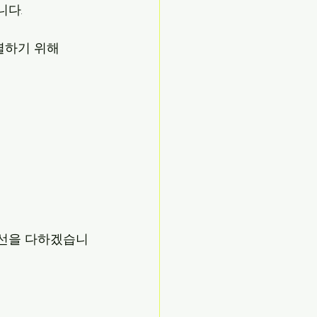
니다.
별하기 위해
최선을 다하겠습니