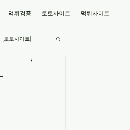
먹튀검증
토토사이트
먹튀사이트
[토토사이트]
L