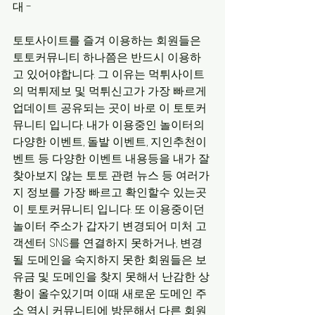
대 -
토토사이트를 즐겨 이용하는 회원들은 
토토커뮤니티 하나쯤은 반드시 이용하
고 있어야합니다. 그 이유는 먹튀사이트
의 먹튀제보 및 먹튀신고가 가장 빠르게 
업데이트 공유되는 곳이 바로 이 토토커
뮤니티 입니다. 내가 이용중인 놀이터의 
다양한 이벤트, 돌발 이벤트, 지인추천이
벤트 등 다양한 이벤트 내용등을 내가 잘 
찾아보지 않는 토토 관련 뉴스 등 여러가
지 정보를 가장 빠르고 확인할수 있는곳
이 토토커뮤니티 입니다. 또 이용중이던 
놀이터 주소가 갑자기 변경되어 미처 고
객센터 SNS를 연결하지 못하거나, 변경
될 도메인을 숙지하지 못한 회원들은 보
유금 및 도메인을 찾지 못해서 난감한 상
황이 올수있기며 이때 새로운 도메인 주
소 역시 커뮤니티에 방문해서 다른 회원