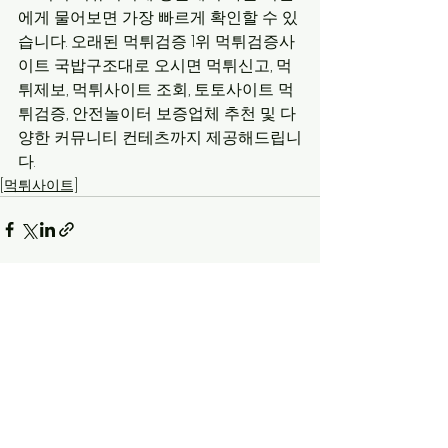
에게 물어보면 가장 빠르게 확인할 수 있
습니다. 오래된 먹튀검증 1위 먹튀검증사
이트 국밥구조대로 오시면 먹튀신고, 먹
튀제보, 먹튀사이트 조회, 토토사이트 먹
튀검증, 안전놀이터 보증업체 추천 및 다
양한 커뮤니티 컨테츠까지 제공해드립니
다.
[먹튀사이트]
전체 보기
최근 게시물