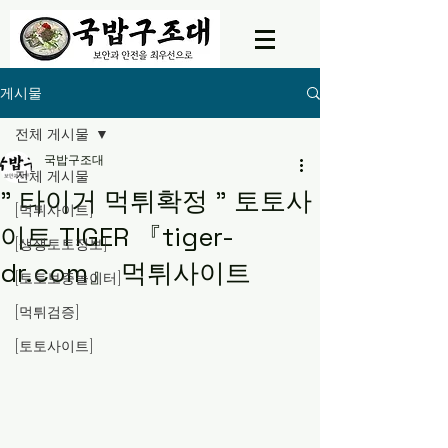
게시물
전체 게시물
국밥구조대
전체 게시물
" 타이거 먹튀확정 " 토토사
[먹튀사이트]
이트 TIGER 『tiger-
[생생토토정보]
dr.com』 먹튀사이트
[토토보증놀이터]
[먹튀검증]
[토토사이트]