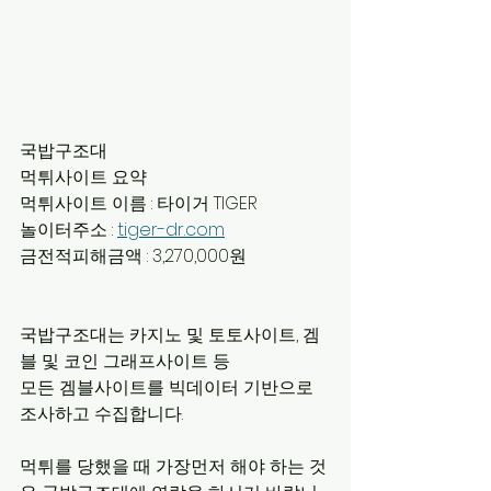
국밥구조대
먹튀사이트 요약
먹튀사이트 이름 : 타이거 TIGER
놀이터주소 : 
tiger-dr.com
금전적피해금액 : 3,270,000원
국밥구조대는 카지노 및 토토사이트, 겜
블 및 코인 그래프사이트 등
모든 겜블사이트를 빅데이터 기반으로 
조사하고 수집합니다.
먹튀를 당했을 때 가장먼저 해야 하는 것