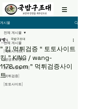
게시물
전체 게시물
국밥구조대
전체 게시물
" 킹 먹튀검증 “ 토토사이트
[먹튀사이트]
킹 ” KING / wang-
[생생토토정보]
1178.com " 먹튀검증사이
[토토보증놀이터]
트
[먹튀검증]
[토토사이트]