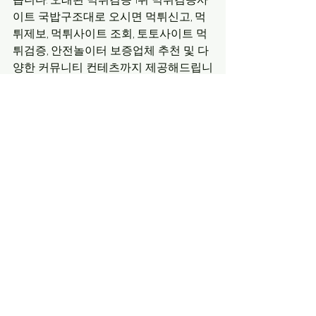
이트 국밥구조대로 오시면 먹튀신고, 먹
튀제보, 먹튀사이트 조회, 토토사이트 먹
튀검증, 안전놀이터 보증업체 추천 및 다
양한 커뮤니티 컨테츠까지 제공해드립니
다.
[먹튀사이트]
전체 보기
최근 게시물