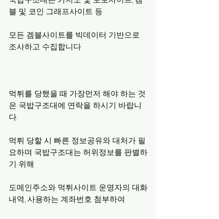
블 및 코인 그래프사이트 등
모든 겜블사이트를 빅데이터 기반으로 
조사하고 수집합니다.
먹튀를 당했을 때 가장먼저 해야 하는 것
은 국밥구조대에 연락을 하시기 바랍니
다.
먹튀 당할 시 빠른 정보공유와 대처가 필
요하며 국밥구조대는 허위정보를 판별하
기 위해
도메인주소와 먹튀사이트 운영자의 대화
내역, 사용하는 계좌번호 첨부하여