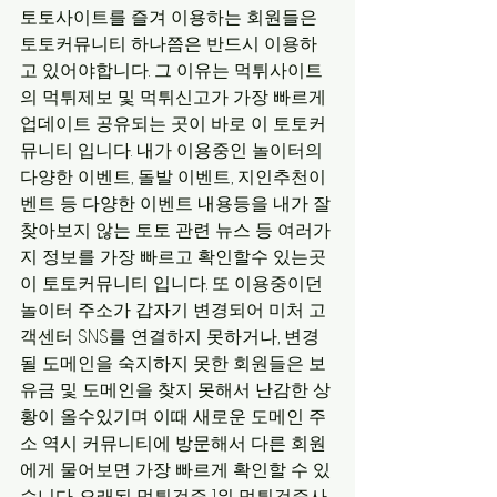
토토사이트를 즐겨 이용하는 회원들은 
토토커뮤니티 하나쯤은 반드시 이용하
고 있어야합니다. 그 이유는 먹튀사이트
의 먹튀제보 및 먹튀신고가 가장 빠르게 
업데이트 공유되는 곳이 바로 이 토토커
뮤니티 입니다. 내가 이용중인 놀이터의 
다양한 이벤트, 돌발 이벤트, 지인추천이
벤트 등 다양한 이벤트 내용등을 내가 잘 
찾아보지 않는 토토 관련 뉴스 등 여러가
지 정보를 가장 빠르고 확인할수 있는곳
이 토토커뮤니티 입니다. 또 이용중이던 
놀이터 주소가 갑자기 변경되어 미처 고
객센터 SNS를 연결하지 못하거나, 변경
될 도메인을 숙지하지 못한 회원들은 보
유금 및 도메인을 찾지 못해서 난감한 상
황이 올수있기며 이때 새로운 도메인 주
소 역시 커뮤니티에 방문해서 다른 회원
에게 물어보면 가장 빠르게 확인할 수 있
습니다. 오래된 먹튀검증 1위 먹튀검증사