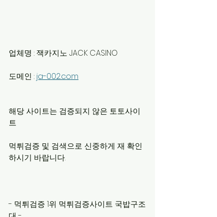
업체명 : 잭카지노 JACK CASINO
도메인 : 
ja-002.com
해당 사이트는 검증되지 않은 토토사이
트 
먹튀검증 및 검색으로 신중하게 재 확인
하시기 바랍니다.
- 먹튀검증 1위 먹튀검증사이트 국밥구조
대 -