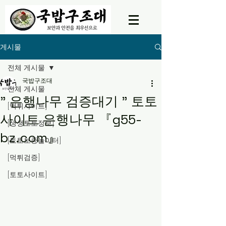
게시물
전체 게시물
국밥구조대
전체 게시물
" 은행나무 검증대기 " 토토
[먹튀사이트]
사이트 은행나무 『g55-
[생생토토정보]
bz.com』
[토토보증놀이터]
[먹튀검증]
[토토사이트]