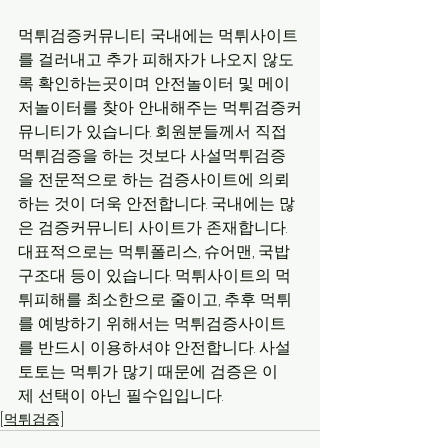
먹튀검증커뮤니티 국내에는 먹튀사이트
를 걸러내고 추가 피해자가 나오지 않도
록 확인하는곳이며 안전놀이터 및 메이
저놀이터를 찾아 안내해주는 먹튀검증커
뮤니티가 있습니다. 회원분들께서 직접 
먹튀검증을 하는 것보다 사설먹튀검증
을 전문적으로 하는 검증사이트에 의뢰
하는 것이 더욱 안전합니다. 국내에는 많
은 검증커뮤니티 사이트가 존재합니다. 
대표적으로는 먹튀폴리스, 슈어맨, 국밥
구조대 등이 있습니다. 먹튀사이트의 먹
튀피해를 최소한으로 줄이고, 추후 먹튀
를 예방하기 위해서는 먹튀검증사이트
를 반드시 이용하셔야 안전합니다. 사설
토토는 먹튀가 많기 때문에 검증은 이
제 선택이 아닌 필수입입니다.
[먹튀검증]