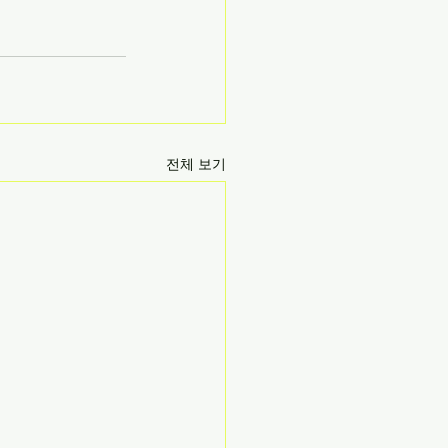
전체 보기