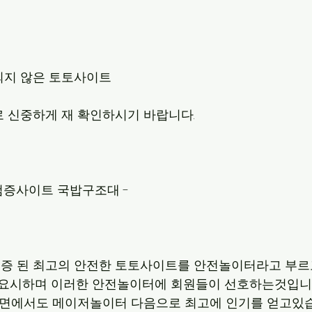
지 않은 토토사이트 
 신중하게 재 확인하시기 바랍니다.
튀검증사이트 국밥구조대 -
증 된 최고의 안전한 토토사이트를 안전놀이터라고 부르
 중요시하며 이러한 안전놀이터에 회원들이 선호하는것입니
당면에서도 메이저놀이터 다음으로 최고에 인기를 얻고있습