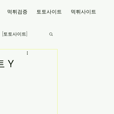
먹튀검증
토토사이트
먹튀사이트
[토토사이트]
 Y