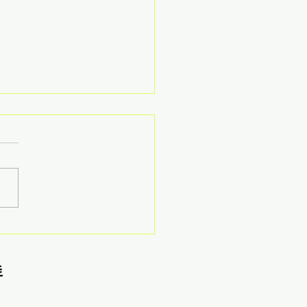
퍼펙트 검증대기 " 토토사이
ERPECT
t815.com』
트