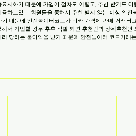
요시하기 때문에 가입이 절차도 어렵고, 추천 받기도 어
이용하고있는 회원들을 통해서 추천 받지 않는 이상 안전
하기 때문에 안전놀이터코드가 비싼 가격에 판매 거래되고
해서 가입할 경우 추후 적발 되면 추천인과 상위추천인 
리 당하는 불이익을 받기 때문에 안전놀이터 코드거래는