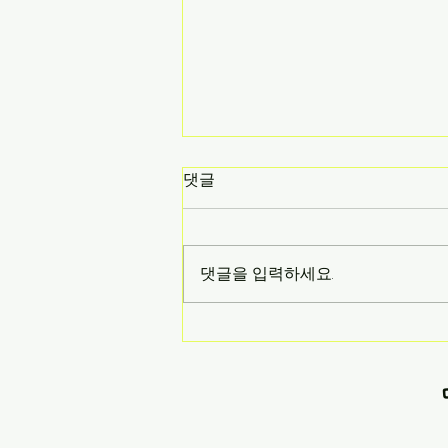
댓글
댓글을 입력하세요.
" 제이나인 검증대기 " 토토사
이트 J9 『j9co.com』