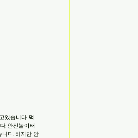
고있습니다. 먹
다. 안전놀이터
니다. 하지만 안