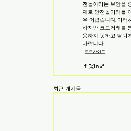
전놀이터는 보안을 중
제로 안전놀이터를 
우 어렵습니다. 이러
하지만 코드거래를 통
용하지 못하고 탈퇴처
바랍니다.
[토토사이트]
최근 게시물