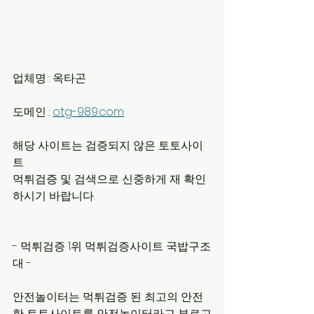
업체명 : 옥타곤
도메인 : 
otg-989.com
해당 사이트는 검증되지 않은 토토사이
트 
먹튀검증 및 검색으로 신중하게 재 확인
하시기 바랍니다.
- 먹튀검증 1위 먹튀검증사이트 국밥구조
대 -
안전놀이터는 먹튀검증 된 최고의 안전
한 토토사이트를 안전놀이터라고 부르고