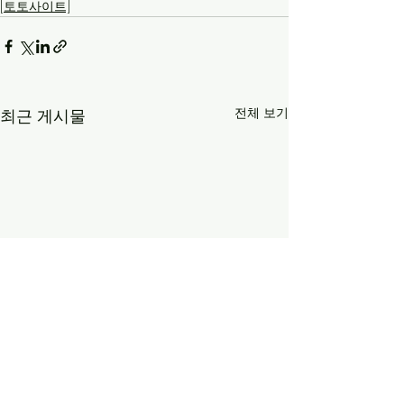
[토토사이트]
전체 보기
최근 게시물