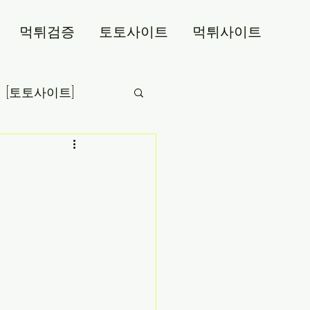
먹튀검증
토토사이트
먹튀사이트
[토토사이트]