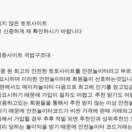
지 않은 토토사이트 
 신중하게 재 확인하시기 바랍니다.
튀검증사이트 국밥구조대 -
증 된 최고의 안전한 토토사이트를 안전놀이터라고 부르
 중요시하며 이러한 안전놀이터에 회원들이 선호하는것입니
당면에서도 메이저놀이터 다음으로 최고에 인기를 얻고있습
요시하기 때문에 가입이 절차도 어렵고, 추천 받기도 어
이용하고있는 회원들을 통해서 추천 받지 않는 이상 안전
하기 때문에 안전놀이터코드가 비싼 가격에 판매 거래되고
해서 가입할 경우 추후 적발 되면 추천인과 상위추천인 
리 당하는 불이익을 받기 때문에 안전놀이터 코드거래는