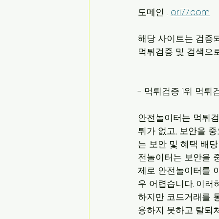
도메인 : 
ori77.com
해당 사이트는 검증되
먹튀검증 및 검색으로
- 먹튀검증 1위 먹
안전놀이터는 먹튀검
튀가 없고, 보안을
는 보안 및 혜택 배
전놀이터는 보안을 중
제로 안전놀이터를 
우 어렵습니다. 이러
하지만 코드거래를 통
용하지 못하고 탈퇴처