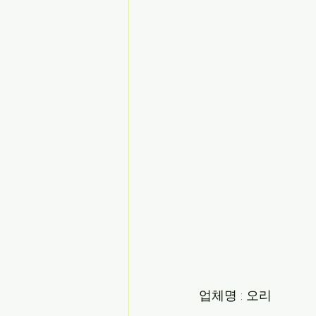
업체명 : 오리