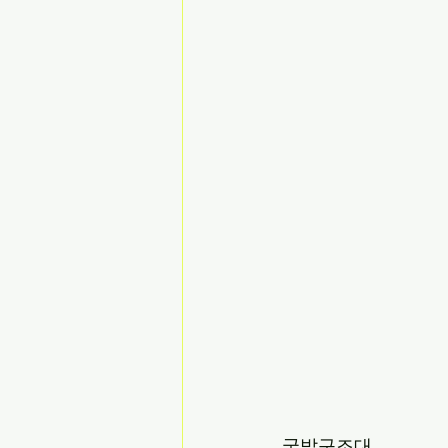
국밥구조대