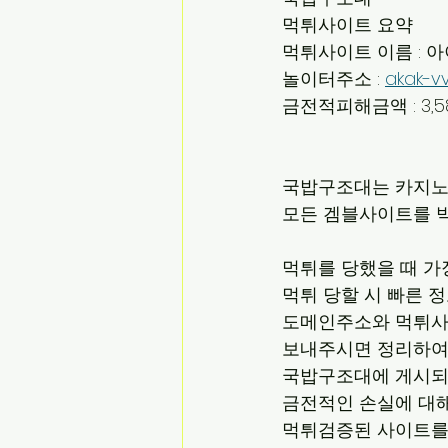
먹튀사이트 요약
먹튀사이트 이름 : 아이
놀이터주소 : 
akak-v
금전적피해금액 : 3,5
국밥구조대는 카지노 
모든 겜블사이트를 
먹튀를 당했을 때 가
먹튀 당할 시 빠른
도메인주소와 먹튀사
보내주시면 정리하여
국밥구조대에 게시되
금전적인 손실에 대해
먹튀검증된 사이트를 