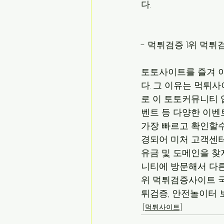
다.
- 먹튀검증 1위 먹
토토사이트를 즐겨 
다. 그 이유는 먹튀
로 이 토토커뮤니티 
벤트 등 다양한 이벤
가장 빠르고 확인할수
경되어 미처 고객센터
유금 및 도메인을 찾
니티에 방문해서 다른
위 먹튀검증사이트 국
튀검증, 안전놀이터 
[먹튀사이트]