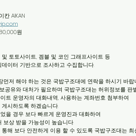
칸 AIKAN
vip.com
80,000원
및 토토사이트, 겜블 및 코인 그래프사이트 등
빅데이터 기반으로 조사하고 수집합니다.
장먼저 해야 하는 것은 국밥구조대에 연락을 하시기 바랍
 정보공유와 대처가 필요하며 국밥구조대는 허위정보를 판
이트 운영자의 대화내역, 사용하는 계좌번호 첨부하여
 게시하도록 하겠습니다. 
었을 경우 보다 빠르게 운영진과 대화하여
 보상 받을 가능성이 높습니다.
통해 보다 안전하게 이용 할 수 있도록 국밥구조대는 