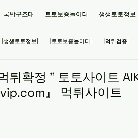
국밥구조대
토토보증놀이터
생생토토정보
[생생토토정보]
[토토보증놀이터]
[먹튀검증]
 먹튀확정 " 토토사이트 AI
vvip.com』 먹튀사이트