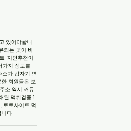
고 있어야합니
유되는 곳이 바
트, 지인추천이
러가지 정보를 
주소가 갑자기 변
못한 회원들은 보
 주소 역시 커뮤
래된 먹튀검증 1
, 토토사이트 먹
니다.