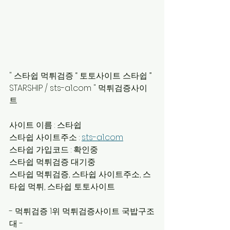
" 스타쉽 먹튀검증 “ 토토사이트 스타쉽 ” 
STARSHIP / sts-a1.com " 먹튀검증사이
트
사이트 이름 : 스타쉽
스타쉽 사이트주소 : 
sts-a1.com
스타쉽 가입코드 : 확인중        
스타쉽 먹튀검증 대기중
스타쉽 먹튀검증, 스타쉽 ​​사이트주소, 스
타쉽 먹튀, 스타쉽 토토사이트
- 먹튀검증 1위 먹튀검증사이트 국밥구조
대 -