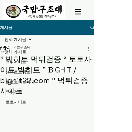
게시물
전체 게시물
국밥구조대
전체 게시물
" 빅히트 먹튀검증 “ 토토사
[먹튀사이트]
이트 빅히트 ” BIGHIT /
[생생토토정보]
bighit22.com " 먹튀검증
[토토보증놀이터]
사이트
[먹튀검증]
[토토사이트]