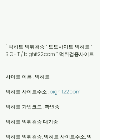
" 빅히트 먹튀검증 “ 토토사이트 빅히트 ” 
BIGHIT / bighit22.com " 먹튀검증사이트
사이트 이름 : 빅히트
빅히트 사이트주소 : 
bighit22.com
빅히트 가입코드 : 확인중        
빅히트 먹튀검증 대기중
빅히트 먹튀검증, 빅히트 ​​사이트주소, 빅