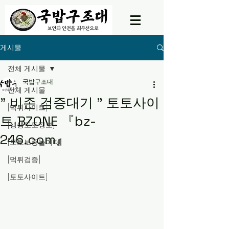
게시물
전체 게시물
국밥구조대
전체 게시물
" 비존 검증대기 " 토토사이
[먹튀사이트]
트 BZONE 『bz-
[생생토토정보]
246.com』
[토토보증놀이터]
[먹튀검증]
[토토사이트]