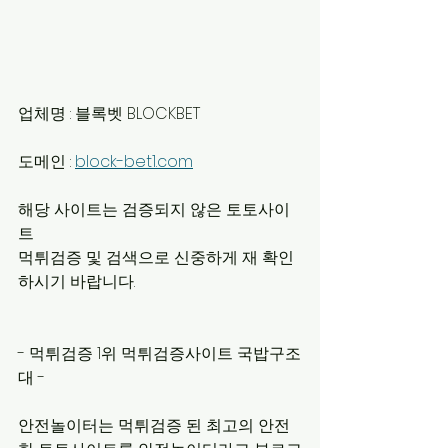
업체명 : 블록벳 BLOCKBET
도메인 : 
block-bet1.com
해당 사이트는 검증되지 않은 토토사이
트 
먹튀검증 및 검색으로 신중하게 재 확인
하시기 바랍니다.
- 먹튀검증 1위 먹튀검증사이트 국밥구조
대 -
안전놀이터는 먹튀검증 된 최고의 안전