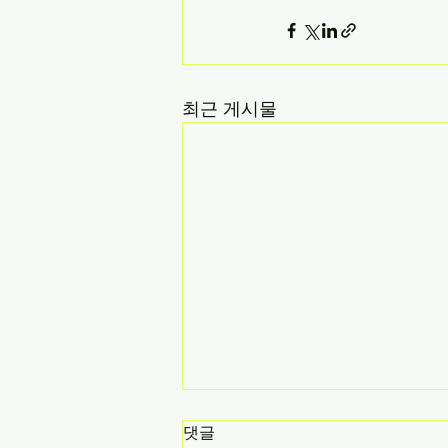
최근 게시물
댓글