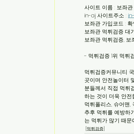
사이트 이름 : 보좌관
in-aj 사이트주소 : 
in
보좌관 가입코드 : 확인중 
보좌관 먹튀검증 대
보좌관 먹튀검증, 보좌
- 먹튀검증 1위 먹
먹튀검증커뮤니티 국
곳이며 안전놀이터 
분들께서 직접 먹튀
하는 것이 더욱 안전
먹튀폴리스, 슈어맨,
추후 먹튀를 예방하
는 먹튀가 많기 때문
[먹튀검증]