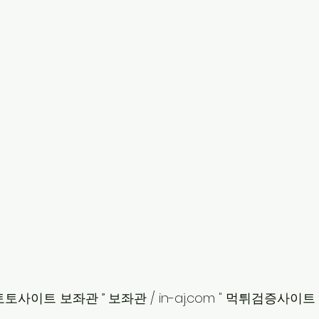
토토사이트 보좌관 ” 보좌관 / in-aj.com " 먹튀검증사이트