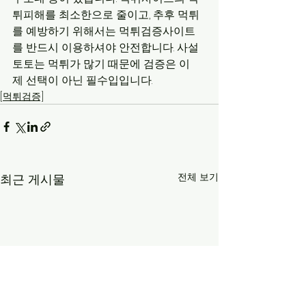
튀피해를 최소한으로 줄이고, 추후 먹튀
를 예방하기 위해서는 먹튀검증사이트
를 반드시 이용하셔야 안전합니다. 사설
토토는 먹튀가 많기 때문에 검증은 이
제 선택이 아닌 필수입입니다.
[먹튀검증]
전체 보기
최근 게시물