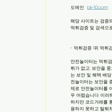
도메인 : 
bk-10.com
해당 사이트는 검증되
먹튀검증 및 검색으로
- 먹튀검증 1위 먹
안전놀이터는 먹튀검
튀가 없고, 보안을
는 보안 및 혜택 배
전놀이터는 보안을 중
제로 안전놀이터를 
우 어렵습니다. 이러
하지만 코드거래를 통
용하지 못하고 탈퇴처