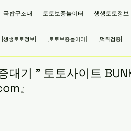
국밥구조대
토토보증놀이터
생생토토정보
[생생토토정보]
[토토보증놀이터]
[먹튀검증]
검증대기 " 토토사이트 BUN
.com』