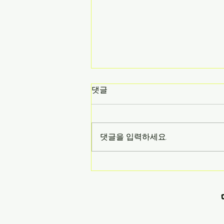
댓글
댓글을 입력하세요.
" 제이나인 검증대기 " 토토사
이트 J9 『j9co.com』