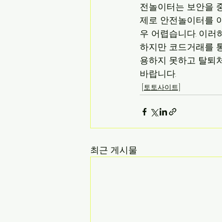
전놀이터는 보안을 중
제로 안전놀이터를 
우 어렵습니다. 이러
하지만 코드거래를 통
용하지 못하고 탈퇴처
바랍니다.
[토토사이트]
최근 게시물