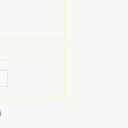
퍼펙트 검증대기 " 토토사이
ERPECT
t815.com』
트