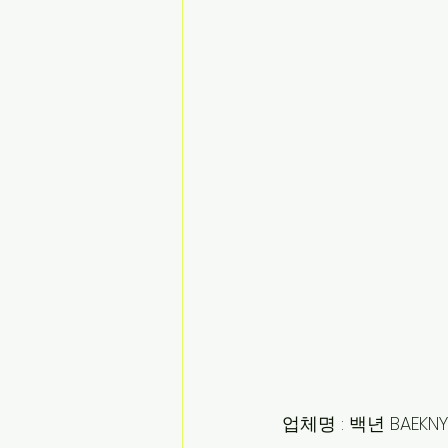
업체명 : 백년 BAEKNY