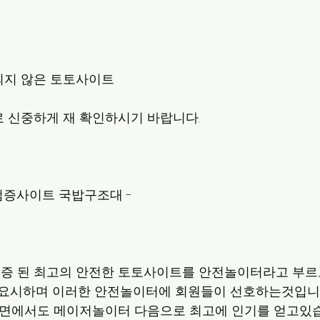
지 않은 토토사이트 
 신중하게 재 확인하시기 바랍니다.
튀검증사이트 국밥구조대 -
증 된 최고의 안전한 토토사이트를 안전놀이터라고 부르
 중요시하며 이러한 안전놀이터에 회원들이 선호하는것입니
당면에서도 메이저놀이터 다음으로 최고에 인기를 얻고있습