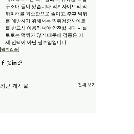
구조대 등이 있습니다. 먹튀사이트의 먹
튀피해를 최소한으로 줄이고, 추후 먹튀
를 예방하기 위해서는 먹튀검증사이트
를 반드시 이용하셔야 안전합니다. 사설
토토는 먹튀가 많기 때문에 검증은 이
제 선택이 아닌 필수입입니다.
[먹튀검증]
전체 보기
최근 게시물