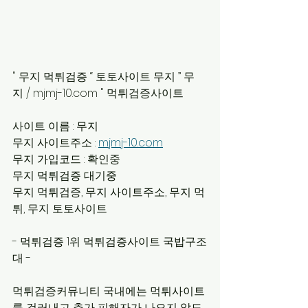
" 무지 먹튀검증 “ 토토사이트 무지 ” 무
지 / mjmj-10.com " 먹튀검증사이트
사이트 이름 : 무지
무지 사이트주소 : 
mjmj-10.com
무지 가입코드 : 확인중        
무지 먹튀검증 대기중
무지 먹튀검증, 무지 ​​사이트주소, 무지 먹
튀, 무지 토토사이트
- 먹튀검증 1위 먹튀검증사이트 국밥구조
대 -
먹튀검증커뮤니티 국내에는 먹튀사이트
를 걸러내고 추가 피해자가 나오지 않도