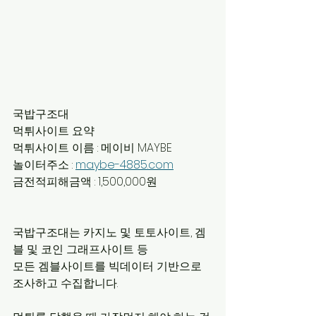
국밥구조대
먹튀사이트 요약
먹튀사이트 이름 : 메이비 MAYBE
놀이터주소 : 
maybe-4885.com
금전적피해금액 : 1,500,000원
국밥구조대는 카지노 및 토토사이트, 겜
블 및 코인 그래프사이트 등
모든 겜블사이트를 빅데이터 기반으로 
조사하고 수집합니다.