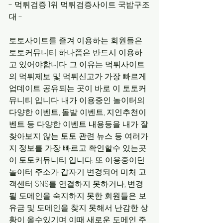
- 먹튀검증 1위 먹튀검증사이트 국밥구조
대 -
토토사이트를 즐겨 이용하는 회원들은 
토토커뮤니티 하나쯤은 반드시 이용하
고 있어야합니다. 그 이유는 먹튀사이트
의 먹튀제보 및 먹튀신고가 가장 빠르게 
업데이트 공유되는 곳이 바로 이 토토커
뮤니티 입니다. 내가 이용중인 놀이터의 
다양한 이벤트, 돌발 이벤트, 지인추천이
벤트 등 다양한 이벤트 내용등을 내가 잘 
찾아보지 않는 토토 관련 뉴스 등 여러가
지 정보를 가장 빠르고 확인할수 있는곳
이 토토커뮤니티 입니다. 또 이용중이던 
놀이터 주소가 갑자기 변경되어 미처 고
객센터 SNS를 연결하지 못하거나, 변경
될 도메인을 숙지하지 못한 회원들은 보
유금 및 도메인을 찾지 못해서 난감한 상
황이 올수있기며 이때 새로운 도메인 주