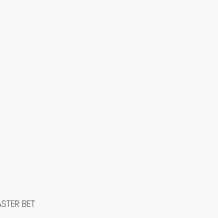
TER BET