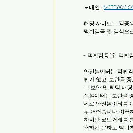
도메인 : 
MS7890.CO
해당 사이트는 검증되
먹튀검증 및 검색으로
- 먹튀검증 1위 먹
안전놀이터는 먹튀검
튀가 없고, 보안을
는 보안 및 혜택 배
전놀이터는 보안을 중
제로 안전놀이터를 
우 어렵습니다. 이러
하지만 코드거래를 통
용하지 못하고 탈퇴처