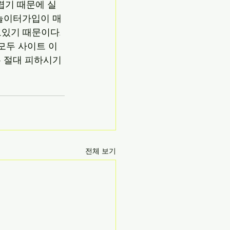
렵기 때문에 실
놀이터가입이 매
있기 때문이다. 
모두 사이트 이
 절대 피하시기 
전체 보기