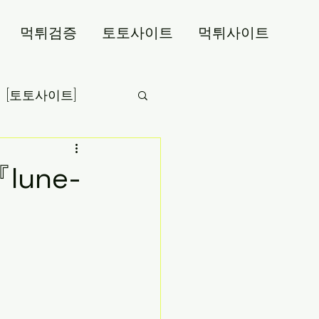
먹튀검증
토토사이트
먹튀사이트
[토토사이트]
lune-