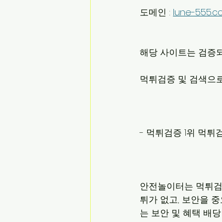
도메인 : 
lune-555.
해당 사이트는 검증되
먹튀검증 및 검색으로
- 먹튀검증 1위 먹
안전놀이터는 먹튀검
튀가 없고, 보안을
는 보안 및 혜택 배