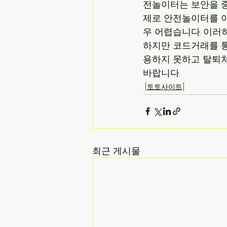
전놀이터는 보안을 중
제로 안전놀이터를 
우 어렵습니다. 이러
하지만 코드거래를 통
용하지 못하고 탈퇴처
바랍니다.
[토토사이트]
최근 게시물