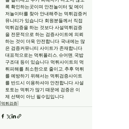
록 확인하는곳이며 안전놀이터 및 메이
저놀이터를 찾아 안내해주는 먹튀검증커
뮤니티가 있습니다. 회원분들께서 직접 
먹튀검증을 하는 것보다 사설먹튀검증
을 전문적으로 하는 검증사이트에 의뢰
하는 것이 더욱 안전합니다. 국내에는 많
은 검증커뮤니티 사이트가 존재합니다. 
대표적으로는 먹튀폴리스, 슈어맨, 국밥
구조대 등이 있습니다. 먹튀사이트의 먹
튀피해를 최소한으로 줄이고, 추후 먹튀
를 예방하기 위해서는 먹튀검증사이트
를 반드시 이용하셔야 안전합니다. 사설
토토는 먹튀가 많기 때문에 검증은 이
제 선택이 아닌 필수입입니다.
[먹튀검증]