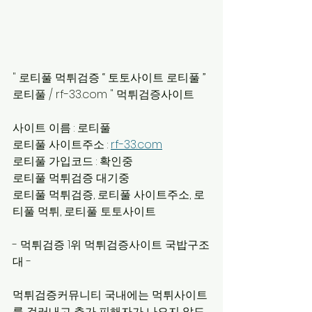
" 로티풀 먹튀검증 “ 토토사이트 로티풀 ” 
로티풀 / rf-33.com " 먹튀검증사이트
사이트 이름 : 로티풀
로티풀 사이트주소 : 
rf-33.com
로티풀 가입코드 : 확인중        
로티풀 먹튀검증 대기중
로티풀 먹튀검증, 로티풀 ​​사이트주소, 로
티풀 먹튀, 로티풀 토토사이트
- 먹튀검증 1위 먹튀검증사이트 국밥구조
대 -
먹튀검증커뮤니티 국내에는 먹튀사이트
를 걸러내고 추가 피해자가 나오지 않도