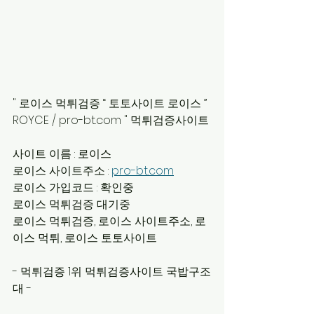
" 로이스 먹튀검증 “ 토토사이트 로이스 ” 
ROYCE / pro-bt.com " 먹튀검증사이트
사이트 이름 : 로이스
로이스 사이트주소 : 
pro-bt.com
로이스 가입코드 : 확인중        
로이스 먹튀검증 대기중
로이스 먹튀검증, 로이스 ​​사이트주소, 로
이스 먹튀, 로이스 토토사이트
- 먹튀검증 1위 먹튀검증사이트 국밥구조
대 -