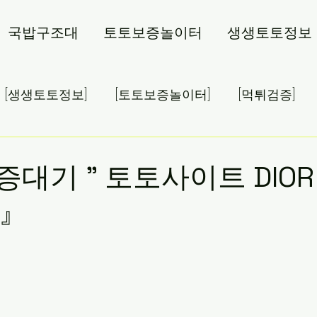
국밥구조대
토토보증놀이터
생생토토정보
[생생토토정보]
[토토보증놀이터]
[먹튀검증]
증대기 " 토토사이트 DIOR
m』