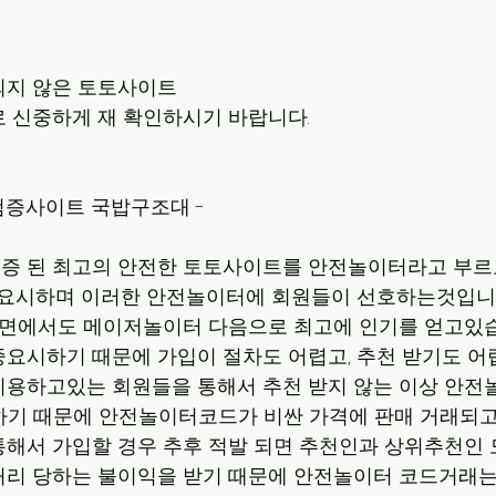
지 않은 토토사이트 
 신중하게 재 확인하시기 바랍니다.
튀검증사이트 국밥구조대 -
증 된 최고의 안전한 토토사이트를 안전놀이터라고 부르
 중요시하며 이러한 안전놀이터에 회원들이 선호하는것입니
당면에서도 메이저놀이터 다음으로 최고에 인기를 얻고있습
요시하기 때문에 가입이 절차도 어렵고, 추천 받기도 어
이용하고있는 회원들을 통해서 추천 받지 않는 이상 안전
하기 때문에 안전놀이터코드가 비싼 가격에 판매 거래되고
해서 가입할 경우 추후 적발 되면 추천인과 상위추천인 
리 당하는 불이익을 받기 때문에 안전놀이터 코드거래는