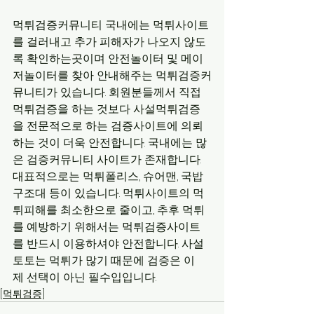
먹튀검증커뮤니티 국내에는 먹튀사이트
를 걸러내고 추가 피해자가 나오지 않도
록 확인하는곳이며 안전놀이터 및 메이
저놀이터를 찾아 안내해주는 먹튀검증커
뮤니티가 있습니다. 회원분들께서 직접 
먹튀검증을 하는 것보다 사설먹튀검증
을 전문적으로 하는 검증사이트에 의뢰
하는 것이 더욱 안전합니다. 국내에는 많
은 검증커뮤니티 사이트가 존재합니다. 
대표적으로는 먹튀폴리스, 슈어맨, 국밥
구조대 등이 있습니다. 먹튀사이트의 먹
튀피해를 최소한으로 줄이고, 추후 먹튀
를 예방하기 위해서는 먹튀검증사이트
를 반드시 이용하셔야 안전합니다. 사설
토토는 먹튀가 많기 때문에 검증은 이
제 선택이 아닌 필수입입니다.
[먹튀검증]