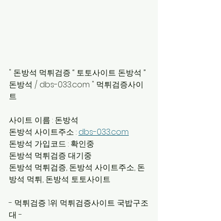
" 돈방석 먹튀검증 “ 토토사이트 돈방석 ” 
돈방석 / dbs-033.com " 먹튀검증사이
트
사이트 이름 : 돈방석
돈방석 사이트주소 : 
dbs-033.com
돈방석 가입코드 : 확인중        
돈방석 먹튀검증 대기중
돈방석 먹튀검증, 돈방석 ​​사이트주소, 돈
방석 먹튀, 돈방석 토토사이트
- 먹튀검증 1위 먹튀검증사이트 국밥구조
대 -