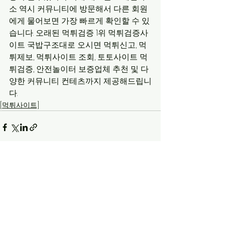
소 역시 커뮤니티에 방문해서 다른 회원
에게 물어보면 가장 빠르게 확인할 수 있
습니다. 오래된 먹튀검증 1위 먹튀검증사
이트 국밥구조대로 오시면 먹튀신고, 먹
튀제보, 먹튀사이트 조회, 토토사이트 먹
튀검증, 안전놀이터 보증업체 추천 및 다
양한 커뮤니티 컨테츠까지 제공해드립니
다.
[먹튀사이트]
전체 보기
최근 게시물