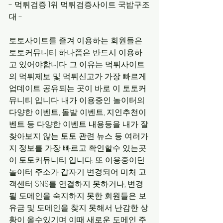
- 먹튀검증 1위 먹튀검증사이트 국밥구조
대 -
토토사이트를 즐겨 이용하는 회원들은 
토토커뮤니티 하나쯤은 반드시 이용하
고 있어야합니다. 그 이유는 먹튀사이트
의 먹튀제보 및 먹튀신고가 가장 빠르게 
업데이트 공유되는 곳이 바로 이 토토커
뮤니티 입니다. 내가 이용중인 놀이터의 
다양한 이벤트, 돌발 이벤트, 지인추천이
벤트 등 다양한 이벤트 내용등을 내가 잘 
찾아보지 않는 토토 관련 뉴스 등 여러가
지 정보를 가장 빠르고 확인할수 있는곳
이 토토커뮤니티 입니다. 또 이용중이던 
놀이터 주소가 갑자기 변경되어 미처 고
객센터 SNS를 연결하지 못하거나, 변경
될 도메인을 숙지하지 못한 회원들은 보
유금 및 도메인을 찾지 못해서 난감한 상
황이 올수있기며 이때 새로운 도메인 주