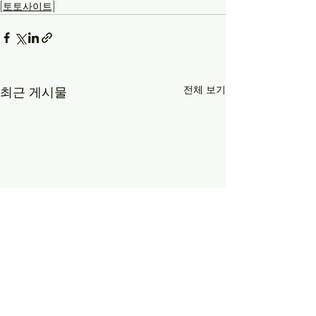
[토토사이트]
전체 보기
최근 게시물