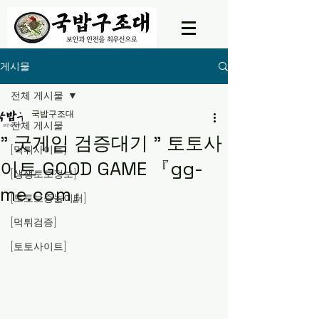
게시물
전체 게시물
국밥구조대
전체 게시물
" 굿게임 검증대기 " 토토사
[먹튀사이트]
이트 GOOD GAME 『gg-
[생생토토정보]
me.com』
[토토보증놀이터]
[먹튀검증]
[토토사이트]