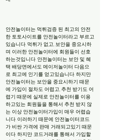
안전놀이터는 먹튀검증 된 최고의 안전
한 토토사이트를 안전놀이터라고 부르고
있습니다. 먹튀가 없고, 보안을 중요시하
며 이러한 안전놀이터에 회원들이 선호
하는것입니다. 안전놀이터는 보안 및 혜
택 배당면에서도 메이저놀이터 다음으
로 최고에 인기를 얻고있습니다. 하지만 
안전놀이터는 보안을 중요시하기 때문
에 가입이 절차도 어렵고, 추천 받기도 어
렵기 때문에 실제로 안전놀이터를 이용
하고있는 회원들을 통해서 추천 받지 않
는 이상 안전놀이터가입이 매우 어렵습
니다. 이러하기 때문에 안전놀이터코드
가 비싼 가격에 판매 거래되고있기 때문
이다. 하지만 코드거래를 통해서 가입할 