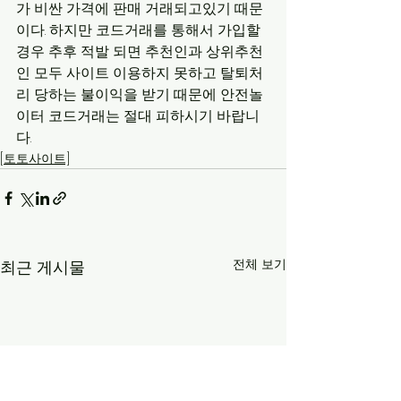
가 비싼 가격에 판매 거래되고있기 때문
이다. 하지만 코드거래를 통해서 가입할 
경우 추후 적발 되면 추천인과 상위추천
인 모두 사이트 이용하지 못하고 탈퇴처
리 당하는 불이익을 받기 때문에 안전놀
이터 코드거래는 절대 피하시기 바랍니
다.
[토토사이트]
전체 보기
최근 게시물