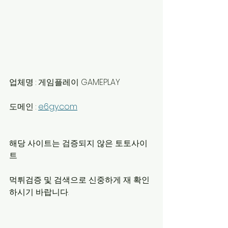
업체명 : 게임플레이 GAMEPLAY
도메인 : 
e6gy.com
해당 사이트는 검증되지 않은 토토사이
트 
먹튀검증 및 검색으로 신중하게 재 확인
하시기 바랍니다.