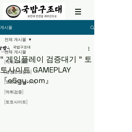
게시물
전체 게시물
국밥구조대
전체 게시물
" 게임플레이 검증대기 " 토
[먹튀사이트]
토사이트 GAMEPLAY
[생생토토정보]
『e6gy.com』
[토토보증놀이터]
[먹튀검증]
[토토사이트]