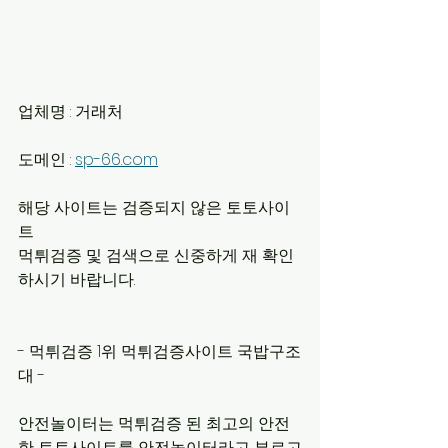
업체명 : 거래처
도메인 : 
sp-66.com
해당 사이트는 검증되지 않은 토토사이
트 
먹튀검증 및 검색으로 신중하게 재 확인
하시기 바랍니다.
- 먹튀검증 1위 먹튀검증사이트 국밥구조
대 -
안전놀이터는 먹튀검증 된 최고의 안전
한 토토사이트를 안전놀이터라고 부르고