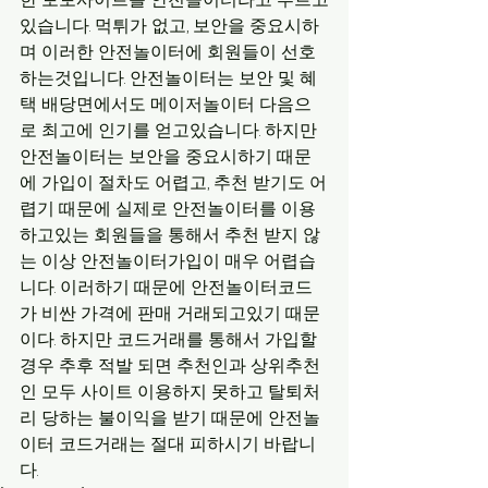
있습니다. 먹튀가 없고, 보안을 중요시하
며 이러한 안전놀이터에 회원들이 선호
하는것입니다. 안전놀이터는 보안 및 혜
택 배당면에서도 메이저놀이터 다음으
로 최고에 인기를 얻고있습니다. 하지만 
안전놀이터는 보안을 중요시하기 때문
에 가입이 절차도 어렵고, 추천 받기도 어
렵기 때문에 실제로 안전놀이터를 이용
하고있는 회원들을 통해서 추천 받지 않
는 이상 안전놀이터가입이 매우 어렵습
니다. 이러하기 때문에 안전놀이터코드
가 비싼 가격에 판매 거래되고있기 때문
이다. 하지만 코드거래를 통해서 가입할 
경우 추후 적발 되면 추천인과 상위추천
인 모두 사이트 이용하지 못하고 탈퇴처
리 당하는 불이익을 받기 때문에 안전놀
이터 코드거래는 절대 피하시기 바랍니
다.