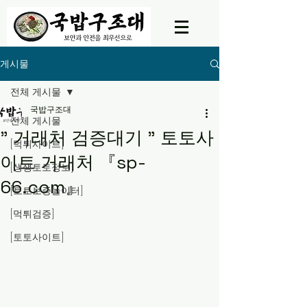
게시물
전체 게시물
국밥구조대
전체 게시물
" 거래처 검증대기 " 토토사
[먹튀사이트]
이트 거래처 『sp-
[생생토토정보]
66.com』
[토토보증놀이터]
[먹튀검증]
[토토사이트]