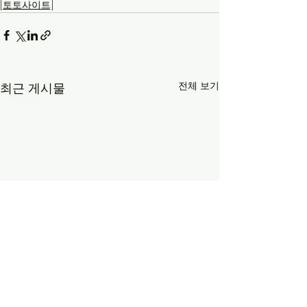
[토토사이트]
전체 보기
최근 게시물