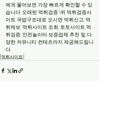
에게 물어보면 가장 빠르게 확인할 수 있
습니다. 오래된 먹튀검증 1위 먹튀검증사
이트 국밥구조대로 오시면 먹튀신고, 먹
튀제보, 먹튀사이트 조회, 토토사이트 먹
튀검증, 안전놀이터 보증업체 추천 및 다
양한 커뮤니티 컨테츠까지 제공해드립니
다.
[먹튀사이트]
전체 보기
최근 게시물