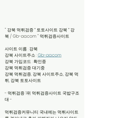
" 강북 먹튀검증 “ 토토사이트 강북 ” 강
북 / Gb-aa.com " 먹튀검증사이트
사이트 이름 : 강북
강북 사이트주소 : 
Gb-aa
.com
강북 가입코드 : 확인중        
강북 먹튀검증 대기중
강북 먹튀검증, 강북 ​​사이트주소, 강북 먹
튀, 강북 토토사이트
- 먹튀검증 1위 먹튀검증사이트 국밥구조
대 -
먹튀검증커뮤니티 국내에는 먹튀사이트