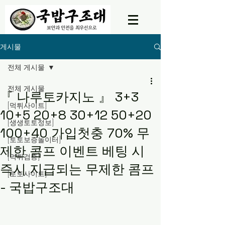
게시물
전체 게시물
전체 게시물
『 나루토카지노 』 3+3
[먹튀사이트]
10+5 20+8 30+12 50+20
[생생토토정보]
100+40 가입첫충 70% 무
[토토보증놀이터]
제한 콤프 이벤트 베팅 시
[먹튀검증]
즉시 지급되는 무제한 콤프
[토토사이트]
- 국밥구조대