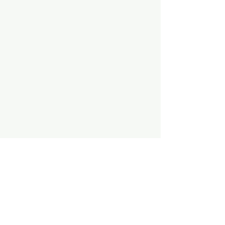
[토토보증놀이터]