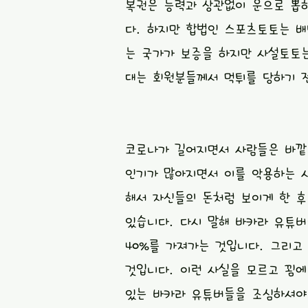
복권은 능력과 상관없이 운으로 뽑
다. 하지만 합법인 스포츠토토는 
는 국가가 보증을 하지만 사설토토
대는 회원분들께서 먹튀를 당하기 
코로나가 길어지면서 사람들은 바깥
인기가 많아지면서 이를 악용하는 
해서 자신들의 돈처럼 보이게 한 후
있습니다. 다시 말해 바카라 유튜버
40%를 가져가는 것입니다. 그리고
것입니다. 이런 사실을 모르고 꾐에
있는 바카라 유튜버들을 조심하셔야