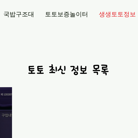
국밥구조대
토토보증놀이터
생생토토정보
​토토 최신 정보 목록