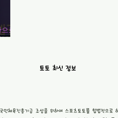
단으로
워볼
​토토 최신 정보
국민체육진흥기금 조성을 위하여 스포츠토토를 합법적으로 허