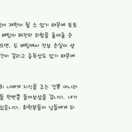
이 제한이 될 수 있기 때문에 토토
 베팅이 패전의 위험을 줄여줄 순
으면, 두 베팅에서 전부 손실이 생
시간이 걸리고 중독성도 있기 때문에
히 나에게 지식을 주는 것뿐 아니라
들 한번쯤 들어보셨을 겁니다. 내가
 있습니다. 회원분들이 남들에게 뒤