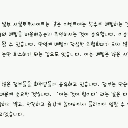
 일부 사설토토사이트는 같은 이벤트에는 복수로 베팅하는 것
형의 베팅을 허용해주는지 확인하시는 것이 중요합니다. 이중
될 수 있습니다. 만약에 베팅이 적절한 위험회피가 되지 않
 돈만 회수하게 되는 경우도 있습니다. 이중 베팅은 많은 
 많은 정보들을 회원분들께 공유하고 있습니다. 정보는 단순
때문에 중요한 것입니다. ‘아는 것이 힘이다’라는 말은 다
당하지 않고, 안전하고 즐겁게 놀이터에서 플레이에 임할 수
리겠습니다.