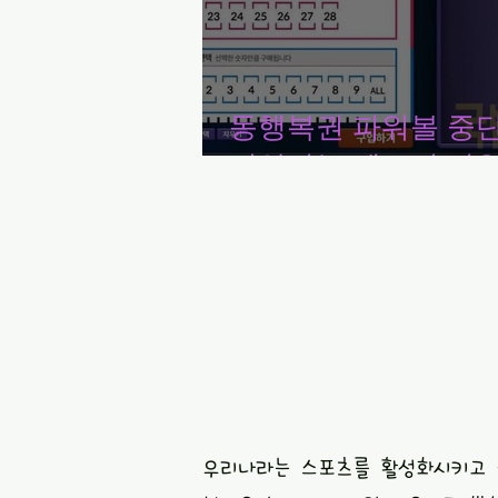
동행복권 파워볼 중
떡상하는 엔트리 파
우리나라는 스포츠를 활성화시키고 